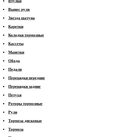
Втулки
Вынос руля
Звезда шатуна
Каретки
Колодки тормозные
Кассеты
Манетки
Обода
Педали
Перекидки передние
Перекидки задние
Петухи
Роторы тормозные
Рули
Тормоза дисковые
Тормоза