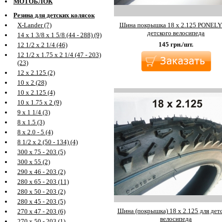
МОТОБЛОК
Резина для детских колясок
Шина покрышка 18 х 2.125 PONELY
X-Lander (7)
детского велосипеда
14 х 1 3/8 х 1 5/8 (44 - 288) (9)
145
грн./шт.
12 1/2 х 2 1/4 (46)
12 1/2 х 1.75 х 2 1/4 (47 - 203)
(23)
12 х 2.125 (2)
10 х 2 (28)
10 х 2.125 (4)
10 х 1.75 х 2 (9)
9 х 1 1/4 (3)
8 х 1.5 (3)
8 х 2.0 - 5 (4)
8 1/2 х 2 (50 - 134) (4)
300 х 75 - 203 (5)
300 х 55 (2)
290 х 46 - 203 (2)
280 х 65 - 203 (11)
280 х 50 - 203 (2)
280 х 45 - 203 (5)
Шина (покрышка) 18 х 2.125 для дет
270 х 47 - 203 (6)
велосипеда
270 х 50 - 203 (1)