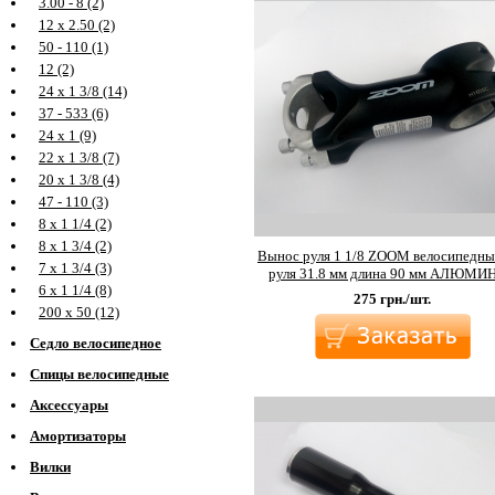
3.00 - 8 (2)
12 х 2.50 (2)
50 - 110 (1)
12 (2)
24 х 1 3/8 (14)
37 - 533 (6)
24 х 1 (9)
22 х 1 3/8 (7)
20 х 1 3/8 (4)
47 - 110 (3)
8 х 1 1/4 (2)
8 х 1 3/4 (2)
Вынос руля 1 1/8 ZOOM велосипедны
7 х 1 3/4 (3)
руля 31.8 мм длина 90 мм АЛЮМИ
6 х 1 1/4 (8)
275
грн./шт.
200 х 50 (12)
Седло велосипедное
Спицы велосипедные
Аксессуары
Амортизаторы
Вилки