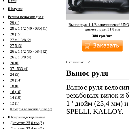
Цепи
Шатуны
Резина велосипедная
29 (1)
Вынос руля 1-1/8 алюминиевый UNO
28 х 1 1/2 (40 - 635) (1)
диаметр руля 31,8 мм
28 (15)
380
грн./шт.
27 х 1 3/8 (2)
27,5 (3)
26 х 1 1/2 (35 - 584) (2)
26 х 1 3/8 (4)
Страницы:
1
2
26 (6)
37 - 533 (4)
Вынос руля
24 (5)
20 (14)
Вынос руля велосип
18 (6)
16 (10)
резьбовых вилок и 
14 (10)
1 ' дюйм (25,4 мм)
12 (1)
Камеры велосипедные (7)
SPELLI, KALLOY.
Штыри подседельные
Диаметр: 25,0 мм (5)
Диаметр: 25,4 мм (6)