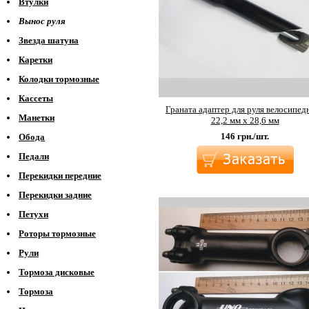
Втулки
Вынос руля
Звезда шатуна
Каретки
Колодки тормозные
Кассеты
Граната адаптер для руля велосипед
Манетки
22,2 мм х 28,6 мм
146
грн./шт.
Обода
Педали
Перекидки передние
Перекидки задние
Петухи
Роторы тормозные
Рули
Тормоза дисковые
Тормоза