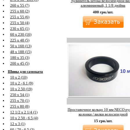
Удлинитель штока велосипедной вил
алюминиевый, 1 1/8 дюйма
260 х 55 (7)
255 х 60 (2)
400
грн./шт.
255 х 55 (6)
255 х 50 (4)
230 х 65 (1)
60 х 230 (16)
225 х 48 (5)
50 х 160 (13)
48 х 188 (15)
180 х 35 (3)
200 х 45 (5)
Шины для самоката
10 х 2 (10)
10 х 2 - 6.1 (9)
10 х 2.50 (19)
250 х 54 (1)
255 х 70 (1)
255 х 80 (8)
Проставочное кольцо 10 мм NECO ру
12 1/2 х 2 1/4 (1)
колонки / вилки велосипедной
10 х 2.50 - 6.5 (4)
15
грн./шт.
12 х 3 (1)
60 / 70 - 6.5 (3)