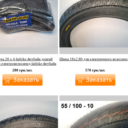
ра 20 х 4 fatbike фетбайк довгий
Шина 18х2.80 для електричного велосипе
 електровелосипед fatbike фетбайк
280
грн./шт.
570
грн./шт.