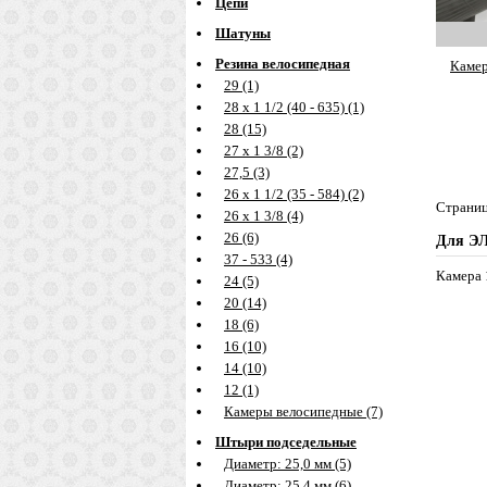
Цепи
Шатуны
Резина велосипедная
Камер
29 (1)
28 х 1 1/2 (40 - 635) (1)
28 (15)
27 х 1 3/8 (2)
27,5 (3)
26 х 1 1/2 (35 - 584) (2)
Страни
26 х 1 3/8 (4)
26 (6)
Для Э
37 - 533 (4)
Камера 1
24 (5)
20 (14)
18 (6)
16 (10)
14 (10)
12 (1)
Камеры велосипедные (7)
Штыри подседельные
Диаметр: 25,0 мм (5)
Диаметр: 25,4 мм (6)