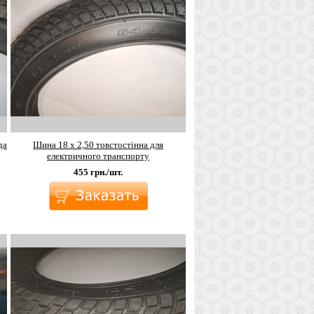
да
Шина 18 х 2,50 товстостінна для
електричного транспорту
455
грн./шт.