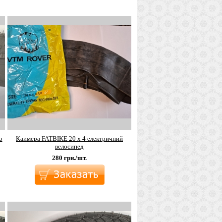
о
Каимера FATBIKE 20 х 4 електричний
велосипед
280
грн./шт.