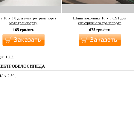
а 16 х 3.0 для электротранспорту
Шина покришка 16 х 3 CST для
мототранспорту
електричного транспорта
165
грн./шт.
675
грн./шт.
цы:
1
2
3
ЛЕКТРОВЕЛОСИПЕДА
8 х 2.50,