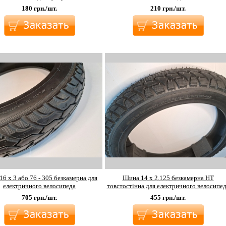
180
грн./шт.
210
грн./шт.
6 х 3 або 76 - 305 безкамерна для
Шина 14 х 2.125 безкамерна НТ
електричного велосипеда
товстостінна для електричного велосипе
705
грн./шт.
455
грн./шт.