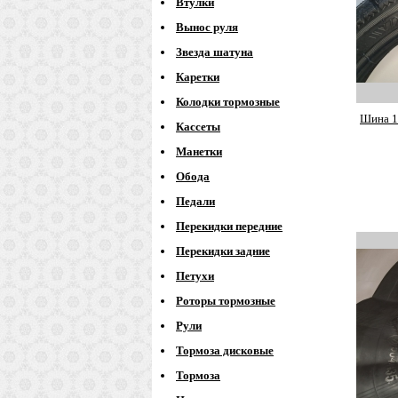
Втулки
Вынос руля
Звезда шатуна
Каретки
Колодки тормозные
Шина 18
Кассеты
Манетки
Обода
Педали
Перекидки передние
Перекидки задние
Петухи
Роторы тормозные
Рули
Тормоза дисковые
Тормоза