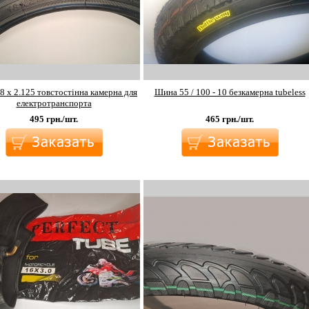
 х 2.125 товстостінна камерна для
Шина 55 / 100 - 10 безкамерна tubeless
електротранспорта
495
грн./шт.
465
грн./шт.