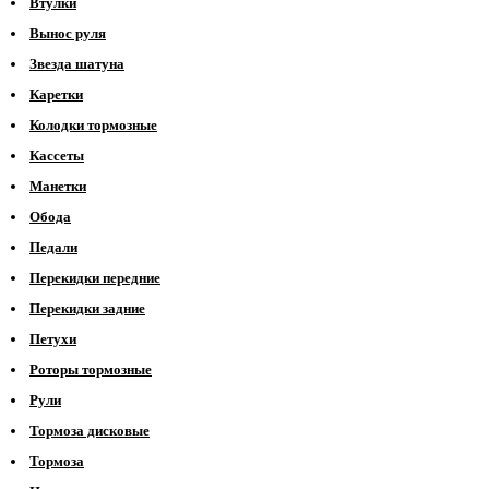
Втулки
Вынос руля
Звезда шатуна
Каретки
Колодки тормозные
Кассеты
Манетки
Обода
Педали
Перекидки передние
Перекидки задние
Петухи
Роторы тормозные
Рули
Тормоза дисковые
Тормоза