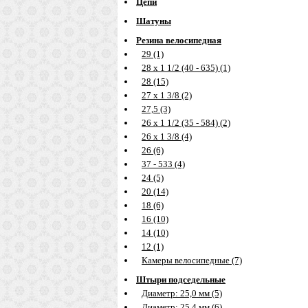
Цепи
Шатуны
Резина велосипедная
29 (1)
28 х 1 1/2 (40 - 635) (1)
28 (15)
27 х 1 3/8 (2)
27,5 (3)
26 х 1 1/2 (35 - 584) (2)
26 х 1 3/8 (4)
26 (6)
37 - 533 (4)
24 (5)
20 (14)
18 (6)
16 (10)
14 (10)
12 (1)
Камеры велосипедные (7)
Штыри подседельные
Диаметр: 25,0 мм (5)
Диаметр: 25,4 мм (6)