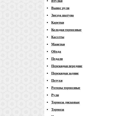
Втулки
Вынос руля
Звезда шатуна
Каретки
Колодки тормозные
Кассеты
Манетки
Обода
Педали
Перекидки передние
Перекидки задние
Петухи
Роторы тормозные
Рули
Тормоза дисковые
Тормоза