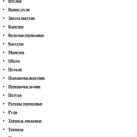
Втулки
Вынос руля
Звезда шатуна
Каретки
Колодки тормозные
Кассеты
Манетки
Обода
Педали
Перекидки передние
Перекидки задние
Петухи
Роторы тормозные
Рули
Тормоза дисковые
Тормоза