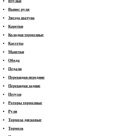
Втулки
Вынос руля
Звезда шатуна
Каретки
Колодки тормозные
Кассеты
Манетки
Обода
Педали
Перекидки передние
Перекидки задние
Петухи
Роторы тормозные
Рули
Тормоза дисковые
Тормоза