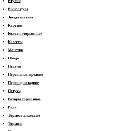
Втулки
Вынос руля
Звезда шатуна
Каретки
Колодки тормозные
Кассеты
Манетки
Обода
Педали
Перекидки передние
Перекидки задние
Петухи
Роторы тормозные
Рули
Тормоза дисковые
Тормоза