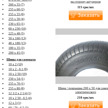
на сторону штуцером
260 х 55 (7)
115
грн./шт.
255 х 60 (2)
255 х 55 (6)
255 х 50 (4)
230 х 65 (1)
60 х 230 (16)
225 х 48 (5)
50 х 160 (13)
48 х 188 (15)
180 х 35 (3)
200 х 45 (5)
Шины для самоката
10 х 2 (10)
10 х 2 - 6.1 (9)
10 х 2.50 (19)
250 х 54 (1)
255 х 70 (1)
Шина / покрышка 200 х 50 для само
255 х 80 (8)
электрического
12 1/2 х 2 1/4 (1)
210
грн./шт.
10 х 2.50 - 6.5 (4)
12 х 3 (1)
60 / 70 - 6.5 (3)