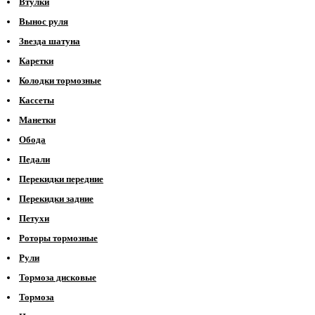
Втулки
Вынос руля
Звезда шатуна
Каретки
Колодки тормозные
Кассеты
Манетки
Обода
Педали
Перекидки передние
Перекидки задние
Петухи
Роторы тормозные
Рули
Тормоза дисковые
Тормоза