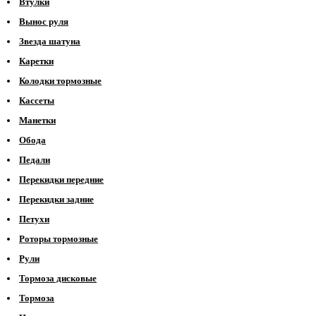
Втулки
Вынос руля
Звезда шатуна
Каретки
Колодки тормозные
Кассеты
Манетки
Обода
Педали
Перекидки передние
Перекидки задние
Петухи
Роторы тормозные
Рули
Тормоза дисковые
Тормоза