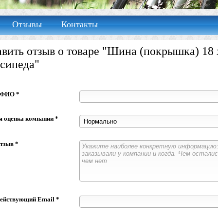
Отзывы
Контакты
вить отзыв о товаре "Шина (покрышка) 18 х
сипеда"
 ФИО *
 оценка компании *
тзыв *
ействующий Email *