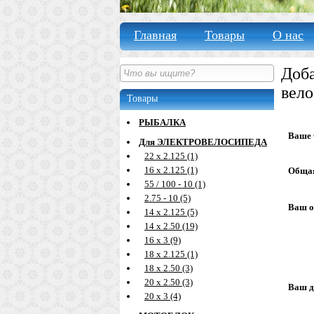
Главная
Товары
О нас
Доба
вело
Товары
РЫБАЛКА
Ваше
Для ЭЛЕКТРОВЕЛОСИПЕДА
22 х 2.125 (1)
16 х 2.125 (1)
Общая
55 / 100 - 10 (1)
2.75 - 10 (5)
Ваш о
14 х 2.125 (5)
14 х 2.50 (19)
16 х 3 (9)
18 х 2.125 (1)
18 х 2.50 (3)
20 х 2.50 (3)
Ваш д
20 х 3 (4)