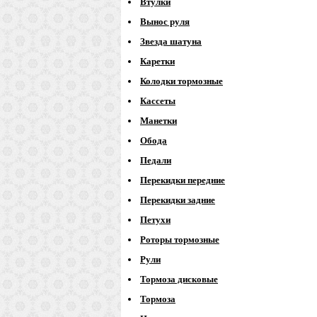
Втулки
Вынос руля
Звезда шатуна
Каретки
Колодки тормозные
Кассеты
Манетки
Обода
Педали
Перекидки передние
Перекидки задние
Петухи
Роторы тормозные
Рули
Тормоза дисковые
Тормоза