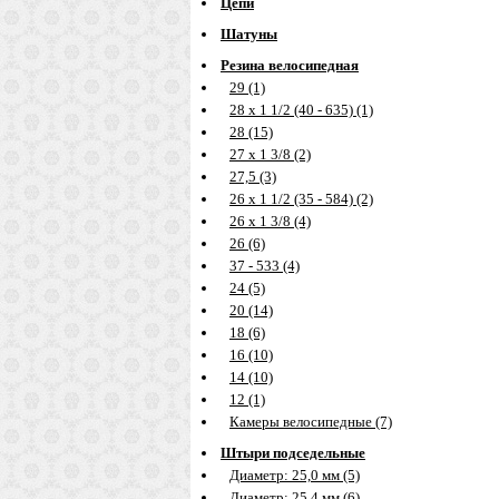
Цепи
Шатуны
Резина велосипедная
29 (1)
28 х 1 1/2 (40 - 635) (1)
28 (15)
27 х 1 3/8 (2)
27,5 (3)
26 х 1 1/2 (35 - 584) (2)
26 х 1 3/8 (4)
26 (6)
37 - 533 (4)
24 (5)
20 (14)
18 (6)
16 (10)
14 (10)
12 (1)
Камеры велосипедные (7)
Штыри подседельные
Диаметр: 25,0 мм (5)
Диаметр: 25,4 мм (6)